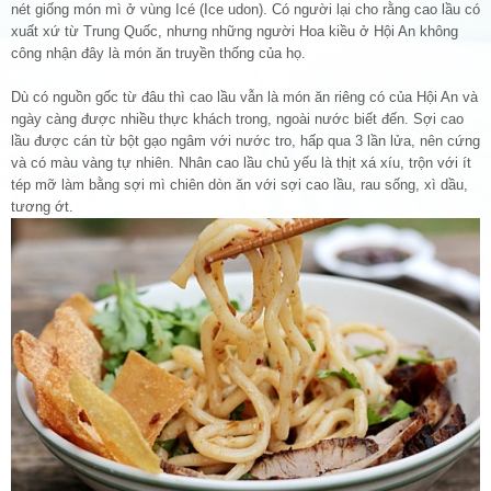
nét giống món mì ở vùng Icé (Ice udon). Có người lại cho rằng cao lầu có
xuất xứ từ Trung Quốc, nhưng những người Hoa kiều ở Hội An không
công nhận đây là món ăn truyền thống của họ.
Dù có nguồn gốc từ đâu thì cao lầu vẫn là món ăn riêng có của Hội An và
ngày càng được nhiều thực khách trong, ngoài nước biết đến. Sợi cao
lầu được cán từ bột gạo ngâm với nước tro, hấp qua 3 lần lửa, nên cứng
và có màu vàng tự nhiên. Nhân cao lầu chủ yếu là thịt xá xíu, trộn với ít
tép mỡ làm bằng sợi mì chiên dòn ăn với sợi cao lầu, rau sống, xì dầu,
tương ớt.