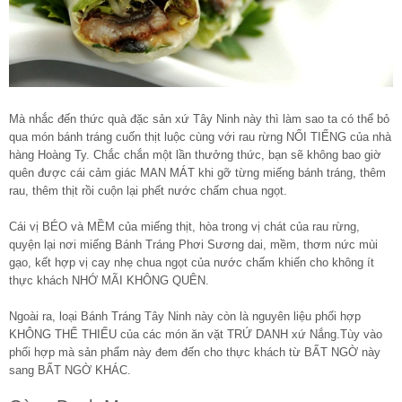
Mà nhắc đến thức quà đặc sản xứ Tây Ninh này thì làm sao ta có thể bỏ
qua món bánh tráng cuốn thịt luộc cùng với rau rừng NỔI TIẾNG của nhà
hàng Hoàng Ty. Chắc chắn một lần thưởng thức, bạn sẽ không bao giờ
quên được cái cảm giác MAN MÁT khi gỡ từng miếng bánh tráng, thêm
rau, thêm thịt rồi cuộn lại phết nước chấm chua ngọt.
Cái vị BÉO và MỀM của miếng thịt, hòa trong vị chát của rau rừng,
quyện lại nơi miếng Bánh Tráng Phơi Sương dai, mềm, thơm nức mùi
gạo, kết hợp vị cay nhẹ chua ngọt của nước chấm khiến cho không ít
thực khách NHỚ MÃI KHÔNG QUÊN.
Ngoài ra, loại Bánh Tráng Tây Ninh này còn là nguyên liệu phối hợp
KHÔNG THỂ THIẾU của các món ăn vặt TRỨ DANH xứ Nắng.Tùy vào
phối hợp mà sản phẩm này đem đến cho thực khách từ BẤT NGỜ này
sang BẤT NGỜ KHÁC.