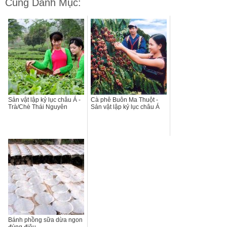
Cùng Danh Mục:
Sản vật lập kỷ lục châu Á -
Cà phê Buôn Ma Thuột -
Trà/Chè Thái Nguyên
Sản vật lập kỷ lục châu Á
Bánh phồng sữa dừa ngon