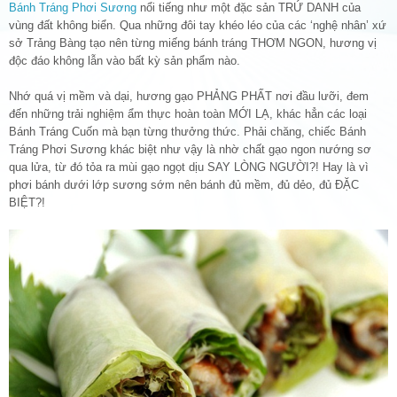
Bánh Tráng Phơi Sương
nổi tiếng như một đặc sản TRỨ DANH của
vùng đất không biển. Qua những đôi tay khéo léo của các ‘nghệ nhân’ xứ
sở Trảng Bàng tạo nên từng miếng bánh tráng THƠM NGON, hương vị
độc đáo không lẫn vào bất kỳ sản phẩm nào.
Nhớ quá vị mềm và dại, hương gạo PHẢNG PHẤT nơi đầu lưỡi, đem
đến những trải nghiệm ẩm thực hoàn toàn MỚI LẠ, khác hẳn các loại
Bánh Tráng Cuốn mà bạn từng thưởng thức. Phải chăng, chiếc Bánh
Tráng Phơi Sương khác biệt như vậy là nhờ chất gạo ngon nướng sơ
qua lửa, từ đó tỏa ra mùi gạo ngọt dịu SAY LÒNG NGƯỜI?! Hay là vì
phơi bánh dưới lớp sương sớm nên bánh đủ mềm, đủ dẻo, đủ ĐẶC
BIỆT?!