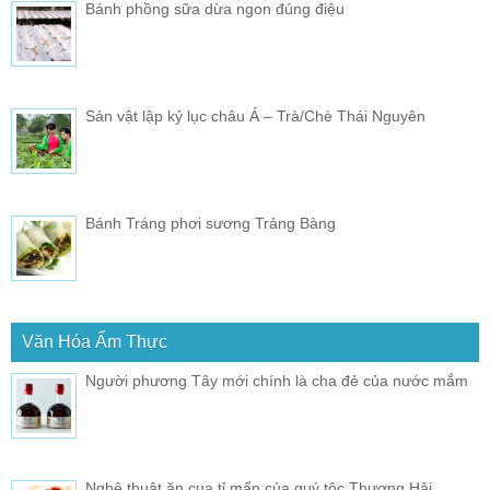
Bánh phồng sữa dừa ngon đúng điệu
Sản vật lập kỷ lục châu Á – Trà/Chè Thái Nguyên
Bánh Tráng phơi sương Trảng Bàng
Văn Hóa Ẩm Thực
Người phương Tây mới chính là cha đẻ của nước mắm
Nghệ thuật ăn cua tỉ mẩn của quý tộc Thượng Hải