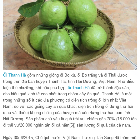
Ổi Thanh Hà
gồm những giống ổi Bo xù, ổi Bo trắng và ổi Thái được
trồng trên địa bàn huyện Thanh Hà, tỉnh Hải Dương, Việt Nam. Nhờ điều
kiện thổ nhưỡng, khí hậu phù hợp,
ổi Thanh Hà
đã trở thành đặc sản,
cho hiệu quả kinh tế cao nhất trong nhóm cây ăn quả. Thanh Hà là một
trong những số ít các địa phương có diện tích trồng ổi lớn nhất Việt
Nam; so với các giống cây ăn quả khác, diện tích trồng ổi đứng thứ hai
(sau vải thiều) không những của huyện mà còn đứng thứ hai toàn tỉnh
Hải Dương. Sản phẩm chủ yếu là quả trái vụ, chiếm gần 70% (18.000 tấn
ổi trái vụ/26.000 nghìn tấn ổi cả năm[5]) sản lượng ổi quả của cả năm.
Ngày 30/ 6/2015, Chủ tịch nước Việt Nam Trương Tấn Sang đã thăm mô