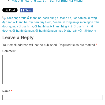
Mật ong hoa rừng Cát Bà – Sản vật rừng Hải Phòng
cách chọn mua ổi thanh hà
,
cách dùng ổi thanh hà
,
đặc sản hải dương
,
đặc sản ổi thanh hà
,
đặc sản quý hiếm
,
đến hải dương ăn gì
,
món ngon ở hải
dương
,
mua ổi thanh hà
,
ổi thanh hà
,
ổi thanh hà giá rẻ
,
ổi thanh hà hải
dương
,
ổi thanh hà ngon
,
ổi thanh hà ngon mua ở đâu
,
sản vật hải dương
Leave a Reply
Your email address will not be published.
Required fields are marked
*
Comment
Name
*