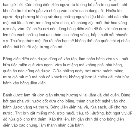
bao giờ hết. Còn bông điên điển người ta không bỏ sẵn trong canh, chỉ
khi nào ăn thì mới gắp và nhúng vào nước canh đang sôi. Nhiều khi
người địa phương không sử dụng những nguyên liệu khác, chỉ cần nấu
một cái lẩu cá với me sống vừa chua, rồi nhúng độc một thứ hoa vàng
rực này vào. Có nhiều nơi còn dùng bông điên điển để ăn với bún nước
lèo bên cạnh những loại rau khác như bông súng, bắp chuối xắt nhuyễn
v.v..Thưởng thức một lần rồi hẳn bạn sẽ không thể nào quên cái vị nhẫn
nhẫn, bùi bùi rất đặc trưng của nó.
Bông điên điển còn được dùng để xào tép, làm nhân bánh xèo v.v.- một
bữa tiệc miền quê vừa ngon, vừa lạ miệng mà không phải nhà hàng,
quán ăn nào cũng có được. Giữa những ngày trời nước mênh mông,
mưa gió mịt mù mà nhà có khách thì không gì hơn là chiêu đãi một bữa
bánh xèo bông điên điển.
Bánh được làm rất đơn giản nhưng hương vị lại đậm đà khó quên. Dùng
bột gạo pha với nước cốt dừa cho loãng, thêm chút bột nghệ vào cho
bánh được vàng và thơm. Bông điên điển hái về, rửa sạch, để cho ráo
nước. Thịt lợn xắt miếng nhỏ, ướp muối, tiêu, tỏi, đường, bột ngọt v.v.để
độ nửa giờ cho thịt thấm. Xào thịt lên, khi gần chín thì cho bông điên
điển vào xào chung, làm thành nhân của bánh.