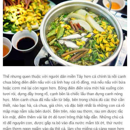
Thế nhưng quen thuộc với người dân miền Tây hơn cả chính là nồi canh
chua bông điên điển nấu với cá linh hay cá rô đồng, mà nếu nấu với bứa
hoặc cơm mẻ lại còn ngon hơn. Bông điên điển vừa mới hái xuống còn
tươi rói, đựng đầy trong rổ, cạnh bên là chiếc lẩu than đựng canh nóng
hực. Món canh chua đã nấu sẵn từ bếp, bên trong chứa đủ các thứ cần
thiết, nào bạc hà, cà chua, giá chín, và đặc biệt nhất là những con cá rô
mập mạp nằm sâu bên dưới. Bên trên, nào rau thơm, rau om được rắc
kín mặt, điểm thêm vài lát ớt đỏ tươi trông thật hấp dẫn. Những chú cá
rô để nguyên con, được gắp ra bỏ vào đĩa nước mắm tỏi ớt, thứ nước
mắm thơm ngon ngấm vào da thịt cá, làm cho miếng cá càng ngon hơn