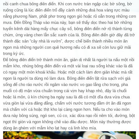
nồi canh chua bông điên điển. Khi con nước tràn ngập các bờ sông, bờ
ruộng cũng là lúc điên điển trổ đầy cành những đoá hoa vàng rực màu
nắng phương Nam, phất phơ trong ngọn gió hoặc rũ oẳn trong những cơn
mưa. Đến Đồng Tháp vào mùa này, bạn sẽ thấy dọc theo hai bờ những
tuyến kênh dài hàng mấy chục cây số, bông điên điển nở rộ thành từng
chùm, ửng vàng chen lẫn sắc xanh của lá. Bông điên điển giờ đây đã trở
thành đặc sản “cây nhà lá vườn”, được chế biến thành nhiều món ăn
ngon mà những người con quê hương nếu có đi xa sẽ còn lưu giữ mãi
trong ký ức.
Để bông điên điển trở thành món ăn, giản dị nhất là người ta nấu một nồi
mắm kho, nhúng bông điên điển và một vài loại rau sống khác vào là đã
có ngay một món khoái khẩu. Hoặc một cách làm đơn giản khác mà rất
ngon là người ta dùng nó làm dưa. Bông điên điển lặt rửa sạch với giá
sống để cho ráo nước rồi ngâm vào nước vo gạo lắng cho trong, pha
muối có độ mặn vừa chuẩn trong cái vịm hay khạp nhỏ, đậy lá chuối
hoặc lá môn, ủ kín chừng ba ngày sau là đã có một dĩa dưa vừa chua
vừa giòn lại vừa đăng đắng, chấm với nước tương dầm ớt ăn đã ngon
mà chấm với cá hoặc thịt kho lại càng ngon hơn. Nếu ta cho vào món
dưa này bông súng, ngó sen, củ co, xác dừa nạo rồi nêm tỏi, đường, bột
ngọt thì giòn và ngon không chê vào đâu được. Món này thường được
dùng ăn ghém với mắm kho lạt hay cá linh kho mía.