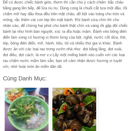
Để có được chiếc bánh giòn, thơm thì cần chú ý cách chiên: bắc chảo
bằng gang lên bếp, để lửa riu riu. Dùng cọng lá chuối cắt tựa một đầu, rồi
chấm mỡ hay dầu thoa đều trên mặt chảo, đổ bột vào tráng cho tròn và
mỏng, rắc thêm vài con tép lên mặt bánh. Khi bánh vừa chín thì cho
nhân vào, để chừng hai phút cho bánh thật chín và vàng rồi gập đôi chiếc
bánh lại như hình bán nguyệt, xúc ra đĩa hoặc mâm. Bánh xèo bông điên
điển làm xong có hương vị thơm lừng của bột, nghệ, nước cốt dừa, thịt,
tép, bông điên điển, mỡ, hành, tiêu, tỏi và nhiều thứ gia vị khác. Bánh
được ăn với các loại rau trong vướn nhà như: đọt bằng lăng, đọt xoài,
đọt điều, đọt cách, lá mơ v.v.Lấy một miếng bánh xèo cuốn với các loại
rau chấm nước mắm làm sẵn, bạn sẽ cảm nhận được hương vị tuyệt
vời, nhớ hoài món ăn miền dân dã.
Cùng Danh Mục: