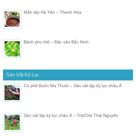
Mắn tép Hà Yên – Thanh Hóa
Bánh phu thê – Đặc sản Bắc Ninh
Sản Vật Kỷ Lục
Cà phê Buôn Ma Thuột – Sản vật lập kỷ lục châu Á
Sản vật lập kỷ lục châu Á – Trà/Chè Thái Nguyên