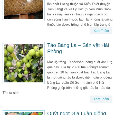
lẫn chất lượng thuộc xã Kiến Thiết (huyện
Tiên Lãng) và xã Lý Học (huyện Vĩnh Bảo);
hai xã này liền kề nhau và ngăn cách bởi
con sông Hàn Thuốc lào Hải Phòng là giống
thuốc lào được trồng, chế biến tập trung ở
Xem Thêm
Táo Bàng La – Sản vật Hải
Phòng
Mật độ trồng 10 gốc/sào, năng suất đạt 1 tạ
quả/cây. Giá trị: 20-30 triệu đồng/sào/năm,
gấp trên 10 lần sản xuất lúa. Táo Bàng La
là một giống táo ta được diêm dân phường
Bàng La, quận Đồ Sơn, thành phố Hải
Phòng ghép trên những gốc táo lai, táo dại.
Táo ta sinh
Xem Thêm
Quýt ngọt Gia Luận giống