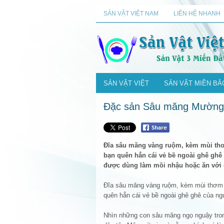
SẢN VẬT VIỆT NAM
LIÊN HỆ NHANH
SẢN VẬT VIỆT
SẢN VẬT MIỀN BẮ
Đặc sản Sâu măng Mường 
Đĩa sâu măng vàng ruộm, kèm mùi thơm
bạn quên hẳn cái vẻ bề ngoài ghê ghê
được dùng làm mồi nhậu hoặc ăn với 
Đĩa sâu măng vàng ruộm, kèm mùi thơm h
quên hẳn cái vẻ bề ngoài ghê ghê của ngu
Nhìn những con sâu măng ngọ nguậy tron