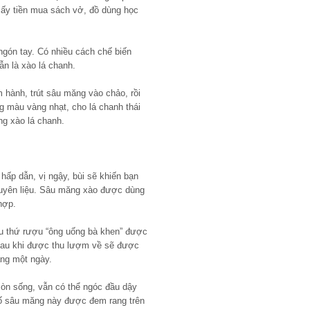
ấy tiền mua sách vở, đồ dùng học
ngón tay. Có nhiều cách chế biến
n là xào lá chanh.
 hành, trút sâu măng vào chảo, rồi
 màu vàng nhạt, cho lá chanh thái
ng xào lá chanh.
ấp dẫn, vị ngậy, bùi sẽ khiến bạn
guyên liệu. Sâu măng xào được dùng
hợp.
u thứ rượu “ông uống bà khen” được
au khi được thu lượm về sẽ được
ắng một ngày.
còn sống, vẫn có thể ngóc đầu dậy
ố sâu măng này được đem rang trên