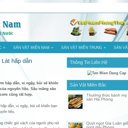
»
»
»
C
SẢN VẬT MIỀN NAM
SẢN VẬT MIỀN TRUNG
SẢN VẬ
Lát hấp dẫn
Thông Tin Liên Hệ
 hấp dẫn, vị ngậy, bùi sẽ khiến
Sản Vật Miền Bắc
 của nguyên liệu. Sâu măng xào
cơm cũng rất hợp.
Thưởng thức bánh mỳ 
sản Hải Phòng
ấp dẫn, vị ngậy, bùi sẽ khiến bạn
yên liệu.
g chiếc giỏ xách của người phụ nữ
Quýt ngọt Gia Luận gi
ngọt Hải Phòng