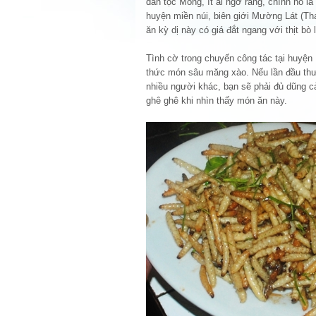
dân tộc Mông, ít ai ngờ rằng, chính nó l
huyện miền núi, biên giới Mường Lát (T
ăn kỳ dị này có giá đắt ngang với thịt bò l
Tình cờ trong chuyến công tác tại huyệ
thức món sâu măng xào. Nếu lần đầu thư
nhiều người khác, bạn sẽ phải đủ dũng c
ghê ghê khi nhìn thấy món ăn này.