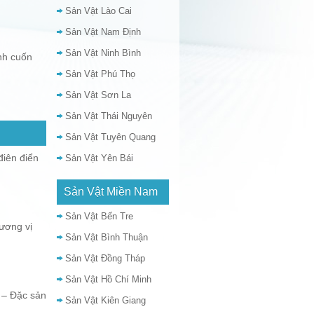
Sản Vật Lào Cai
Sản Vật Nam Định
Sản Vật Ninh Bình
nh cuốn
Sản Vật Phú Thọ
Sản Vật Sơn La
Sản Vật Thái Nguyên
Sản Vật Tuyên Quang
iên điển
Sản Vật Yên Bái
Sản Vật Miền Nam
Sản Vật Bến Tre
ương vị
Sản Vật Bình Thuận
Sản Vật Đồng Tháp
Sản Vật Hồ Chí Minh
 – Đặc sản
Sản Vật Kiên Giang