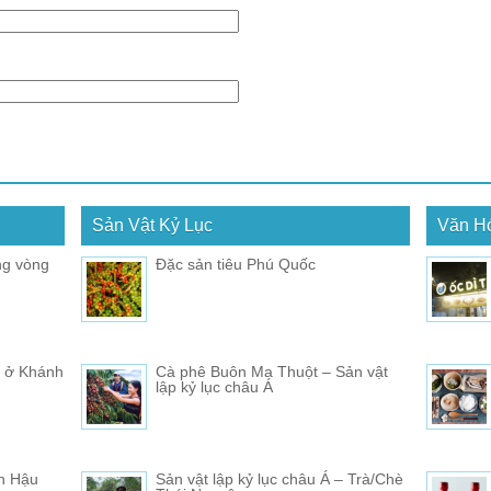
Sản Vật Kỷ Lục
Văn H
ng vòng
Đặc sản tiêu Phú Quốc
a ở Khánh
Cà phê Buôn Ma Thuột – Sản vật
lập kỷ lục châu Á
ện Hậu
Sản vật lập kỷ lục châu Á – Trà/Chè