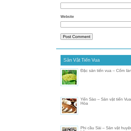
Website
Sản Vật Tiến Vua
Đặc sản tiến vua – Cốm là
Yến Sào – Sản vật tiến Vu
Hòa
Phi cầu Sài – Sản vật huy