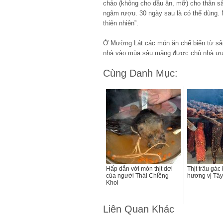
chảo (không cho dầu ăn, mỡ) cho thân sâ
ngâm rượu. 30 ngày sau là có thể dùng. 
thiên nhiên”.
Ở Mường Lát các món ăn chế biến từ sâ
nhà vào mùa sâu măng được chủ nhà ưu 
Cùng Danh Mục:
Hấp dẫn với món thịt dơi
Thịt trâu gá
của người Thái Chiềng
hương vị Tây
Khoi
Liên Quan Khác