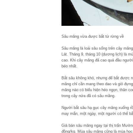
Sâu măng vừa được bắt từ rừng về
Sâu măng là loài sâu sống trên cây măn
Lát. Tháng 9, tháng 10 (dương lịch) là 
cao. Khi cây măng đã cao quá đầu người
béo nhất.
Bắt sâu không khó, nhưng để bắt được n
măng chỉ cần mang theo dao và giỏ đựng
măng nào có biểu hiện héo ngọn, thân con
trong cây nứa đã có sâu măng.
Người bắt sâu hạ gục cây măng xuống rồi
may mắn, một ngày, một người có thể bắ
Giá bán sâu măng ngay tại thị trấn Mườn
đồng/kg. Mùa sâu măng cũng là mùa học s