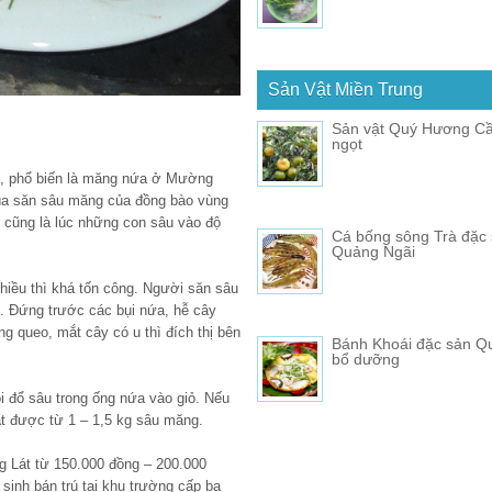
Sản Vật Miền Trung
Sản vật Quý Hương Cầ
ngọt
g, phổ biến là măng nứa ở Mường
mùa săn sâu măng của đồng bào vùng
 cũng là lúc những con sâu vào độ
Cá bống sông Trà đặc
Quảng Ngãi
hiều thì khá tốn công. Người săn sâu
. Đứng trước các bụi nứa, hễ cây
g queo, mắt cây có u thì đích thị bên
Bánh Khoái đặc sản Qu
bổ dưỡng
 đổ sâu trong ống nứa vào giỏ. Nếu
t được từ 1 – 1,5 kg sâu măng.
g Lát từ 150.000 đồng – 200.000
inh bán trú tại khu trường cấp ba