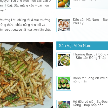
à nguyên liệu chế biến món đặc sản ở
hanh Hóa). Sâu măng xào – cái món
oại 1.
Đặc sản Hà Nam – Bá
n Mường Lát, chúng tôi được thưởng
Phủ Lý
ởng thức, chắc cũng như tôi và
ảm vượt qua sự ái ngại xen lẫn chút
Sản Vật Miền Nam
Thưởng thức cá Bông đ
– Đặc sản Đồng Tháp
Bánh tét Long An với h
nồng nàn
Hủ tiếu vò siên Sa Đéc
Đồng Tháp hấp dẫn