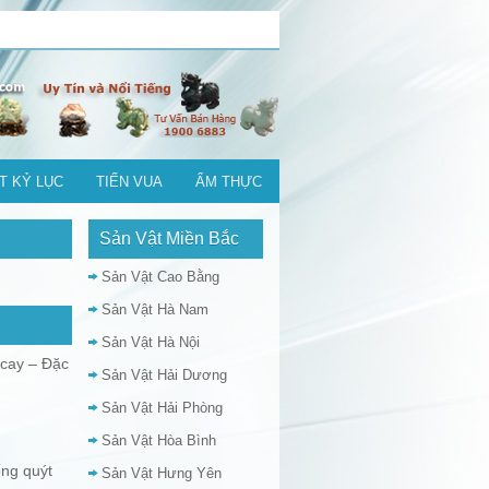
T KỶ LỤC
TIẾN VUA
ẨM THỰC
Sản Vật Miền Bắc
Sản Vật Cao Bằng
Sản Vật Hà Nam
Sản Vật Hà Nội
cay – Đặc
Sản Vật Hải Dương
Sản Vật Hải Phòng
Sản Vật Hòa Bình
ống quýt
Sản Vật Hưng Yên