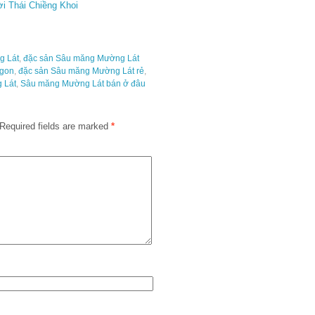
ời Thái Chiềng Khoi
g Lát
,
đặc sản Sâu măng Mường Lát
ngon
,
đặc sản Sâu măng Mường Lát rẻ
,
 Lát
,
Sâu măng Mường Lát bán ở đâu
Required fields are marked
*