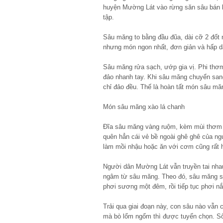
huyện Mường Lát vào rừng săn sâu bán l
tập.
Sâu măng to bằng đầu đũa, dài cỡ 2 đốt 
nhưng món ngon nhất, đơn giản và hấp dẫ
Sâu măng rửa sạch, ướp gia vị. Phi thơm
đảo nhanh tay. Khi sâu măng chuyển sang
chỉ đảo đều. Thế là hoàn tất món sâu mă
Món sâu măng xào lá chanh
Đĩa sâu măng vàng ruộm, kèm mùi thơm h
quên hẳn cái vẻ bề ngoài ghê ghê của n
làm mồi nhậu hoặc ăn với cơm cũng rất 
Người dân Mường Lát vẫn truyền tai nha
ngâm từ sâu măng. Theo đó, sâu măng s
phơi sương một đêm, rồi tiếp tục phơi n
Trải qua giai đoạn này, con sâu nào vẫn 
mà bò lổm ngổm thì được tuyển chọn. S